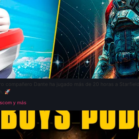
o compañero Dante ha jugado más de 20 horas a Starfield y
n. 🚀
escom y más