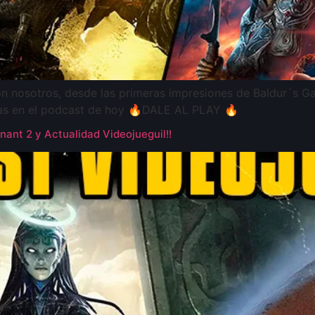
con nosotros, desde las primeras impresiones de Baldur´s 
ias en el podcast de hoy 🔥DALE AL PLAY 🔥
nt 2 y Actualidad Videojueguil!!