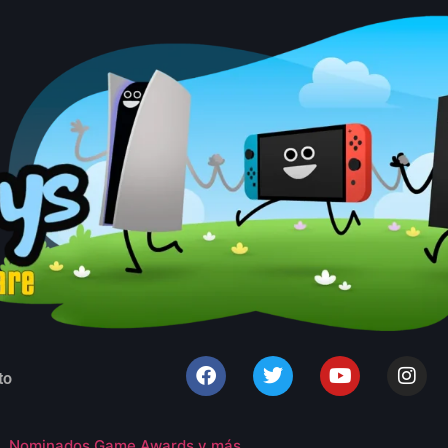
to
 , Nominados Game Awards y más