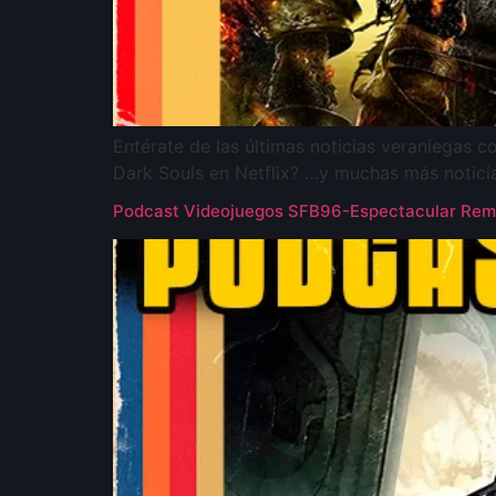
Entérate de las últimas noticias veraniegas 
Dark Souls en Netflix? …y muchas más notic
Podcast Videojuegos SFB96-Espectacular Remna