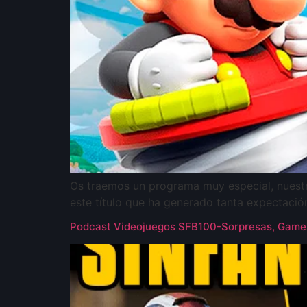
Os traemos un programa muy especial, nuestr
este título que ha generado tanta expectació
Podcast Videojuegos SFB100-Sorpresas, Gam