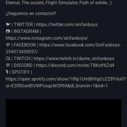
Eternal, The ascent, Flight Simulator, Path of exhile…)
¡¡Seguimos en contacto!!!
🐦 | TWITTER | https://twitter.com/sinfanboys
📷 | INSTAGRAM |
https://www.instagram.com/sinfanboys/
💬 | FACEBOOK | https://www.facebook.com/SinFanboys-
254913450057/
📺 | TWITCH | https://www.twitch.tv/dante_sinfanboys
💬 | DISCORD | https://discord.com/invite/T8Kxtf6Zd4
🎙️ | SPOTIFY |
https://open.spotify.com/show/1tRp1UmBIHrgCcZZ8YrIuG?
si=E3f8GsrdSVWPoxqz4rCR9A&dl_branch=1&nd=1